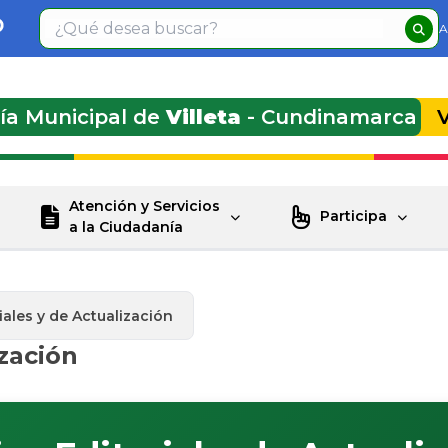
A
día Municipal de
Villeta
- Cundinamarca
Atención y Servicios
Participa
a la Ciudadanía
riales y de Actualización
ización